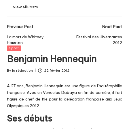
View All Posts
Post
Previous Post
Next Post
navigation
La mort de Whitney
Festival des Hivernautes
Houston
2012
Posted
Sport
in
Benjamin Hennequin
By
la rédaction
22 février 2012
Posted
by
A 27 ans, Benjamin Hennequin est une figure de l’haltérophilie
française. Avec un Vencelas Dabaya en fin de carrière, il fait
figure de chef de file pour la délégation française aux Jeux
Olympiques 2012.
Ses débuts